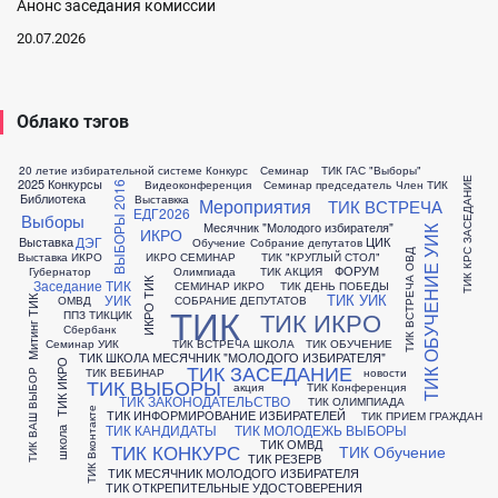
Анонс заседания комиссии
20.07.2026
Облако тэгов
20 летие избирательной системе
Конкурс
Семинар
ТИК ГАС "Выборы"
ТИК КРС ЗАСЕДАНИЕ
2025 Конкурсы
Видеоконференция
Семинар председатель
Член ТИК
ВЫБОРЫ 2016
Библиотека
Выставкка
Мероприятия
ТИК ВСТРЕЧА
ЕДГ2026
Выборы
Месячник "Молодого избирателя"
ИКРО
ТИК ОБУЧЕНИЕ УИК
ДЭГ
Выставка
ЦИК
Обучение
Собрание депутатов
ТИК ВСТРЕЧА ОВД
Выставка ИКРО
ИКРО СЕМИНАР
ТИК "КРУГЛЫЙ СТОЛ"
ФОРУМ
Губернатор
Олимпиада
ТИК АКЦИЯ
Заседание ТИК
ИКРО ТИК
СЕМИНАР ИКРО
ТИК ДЕНЬ ПОБЕДЫ
ТИК УИК
УИК
ОМВД
СОБРАНИЕ ДЕПУТАТОВ
Митинг ТИК
ТИК
ТИК ИКРО
ППЗ
ТИКЦИК
Сбербанк
Семинар УИК
ТИК ВСТРЕЧА ШКОЛА
ТИК ОБУЧЕНИЕ
ТИК ШКОЛА МЕСЯЧНИК "МОЛОДОГО ИЗБИРАТЕЛЯ"
ТИК ИКРО
ТИК ЗАСЕДАНИЕ
ТИК ВЕБИНАР
новости
ТИК ВАШ ВЫБОР
ТИК ВЫБОРЫ
акция
ТИК Конференция
ТИК ЗАКОНОДАТЕЛЬСТВО
ТИК ОЛИМПИАДА
ТИК Вконтакте
ТИК ИНФОРМИРОВАНИЕ ИЗБИРАТЕЛЕЙ
ТИК ПРИЕМ ГРАЖДАН
ТИК КАНДИДАТЫ
ТИК МОЛОДЕЖЬ ВЫБОРЫ
школа
ТИК ОМВД
ТИК КОНКУРС
ТИК Обучение
ТИК РЕЗЕРВ
ТИК МЕСЯЧНИК МОЛОДОГО ИЗБИРАТЕЛЯ
ТИК ОТКРЕПИТЕЛЬНЫЕ УДОСТОВЕРЕНИЯ