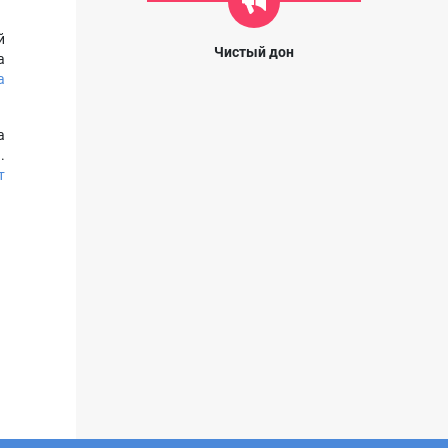
й
Чистый дон
а
а
а
.
т