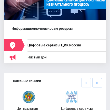
Официальный канал ТИК
Чертковского района теперь и в
MAX
Информационно-поисковые ресурсы
Цифровые сервисы ЦИК России
Чистый дон
24.06.2026
Заседание комиссии
Полезные ссылки
Центральная
Цифровые сервисы
Оф