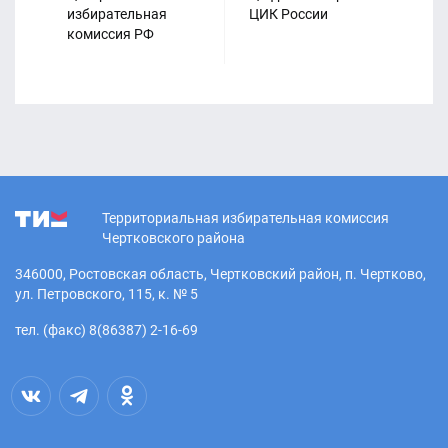
избирательная
ЦИК России
Из
комиссия РФ
ко
Ро
04.05.2026
Всероссийский форум
«Территория смыслов – 2026»
Территориальная избирательная комиссия
Чертковского района
346000, Ростовская область, Чертковский район, п. Чертково,
ул. Петровского, 115, к. № 5
тел. (факс) 8(86387) 2-16-69
21.04.2026