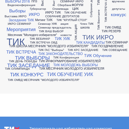
Собрание депутатов
ТИК ВСТРЕЧА ШКОЛА
ВЫБОРЫ 2016
ППЗ
СЕМИНАР ИКРО
вручение
ФОРУМ
Видеоконференция
Сбербанк
ЦИК
Губернатор
Олимпиада
депутаты
Выборы
ТИК Вконтакте
ИКРО ТИК
ТИК ОБУЧЕНИЕ
конкурс
ИКРО
Выставка ИКРО
СОБРАНИЕ ДЕПУТАТОВ
Заседание ТИК
Митинг ТИК
ТИК "КРУГЛЫЙ СТОЛ"
ИКРО СЕМИНАР
Семинар УИК
акция
Член ТИК
ТИК АКЦИЯ
школа
ТИК ОМВД
Семинар председатель
Мероприятия
ТИК РЕЗЕРВ
ТИК ВАШ ВЫБОР
Месячник "Молодого избирателя"
ТИК ИКРО
новости
ТИК
ТИК УИК
ТИК ВЕБИНАР
ТИК КАНДИДАТЫ
ТИК СЕМИНАР
ТИК ВСТРЕЧА ОВД
ТИК ШКОЛА МЕСЯЧНИК "МОЛОДОГО ИЗБИРАТЕЛЯ"
ТИК ПОЗДРАВЛЕНИЕ
ТИК ГАС "Выборы"
ТИК КРС ЗАСЕДАНИЕ
ТИК СОВЕЩАНИЕ
ТИК ВСТРЕЧА
ТИК ЗАКОНОДАТЕЛЬСТВО
ТИК Обучение
ТИК ВЫБОРЫ
ТИК Конференция
ТИК ИНФОРМИРОВАНИЕ ИЗБИРАТЕЛЕЙ
ТИК ДЕНЬ ПОБЕДЫ
ТИК ЗАСЕДАНИЕ
ТИК МОЛОДЕЖЬ ВЫБОРЫ
ТИК МЕСЯЧНИК МОЛОДОГО ИЗБИРАТЕЛЯ
ТИК ОЛИМПИАДА
ТИК КОНКУРС
ТИК ОБУЧЕНИЕ УИК
ТИК ОМВД МЕСЯЧНИК "МОЛОДОГО ИЗБИРАТЕЛЯ"
Территориальная избирательная комиссия