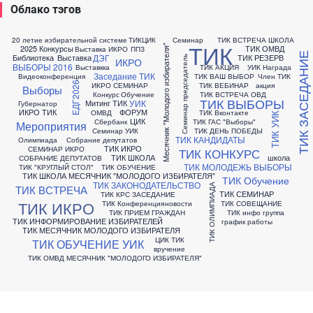
Облако тэгов
20 летие избирательной системе
ТИКЦИК
Семинар
ТИК ВСТРЕЧА ШКОЛА
ТИК
Месячник "Молодого избирателя"
2025 Конкурсы
ТИК ОМВД
Выставка ИКРО
ППЗ
ТИК ЗАСЕДАНИЕ
ДЭГ
Библиотека
Выставка
ТИК РЕЗЕРВ
Семинар председатель
ИКРО
ВЫБОРЫ 2016
Выставкка
ТИК АКЦИЯ
УИК Награда
Заседание ТИК
Видеоконференция
ТИК ВАШ ВЫБОР
Член ТИК
ЕДГ2026
ИКРО СЕМИНАР
ТИК ВЕБИНАР
акция
Выборы
Конкурс
Обучение
ТИК ВСТРЕЧА ОВД
ТИК ВЫБОРЫ
УИК
Митинг ТИК
Губернатор
ИКРО ТИК
ФОРУМ
ОМВД
ТИК Вконтакте
ТИК УИК
ЦИК
Сбербанк
ТИК ГАС "Выборы"
Мероприятия
Семинар УИК
ТИК ДЕНЬ ПОБЕДЫ
ТИК КАНДИДАТЫ
Олимпиада
Собрание депутатов
ТИК ИКРО
СЕМИНАР ИКРО
ТИК КОНКУРС
ТИК ШКОЛА
школа
СОБРАНИЕ ДЕПУТАТОВ
ТИК МОЛОДЕЖЬ ВЫБОРЫ
ТИК "КРУГЛЫЙ СТОЛ"
ТИК ОБУЧЕНИЕ
ТИК ШКОЛА МЕСЯЧНИК "МОЛОДОГО ИЗБИРАТЕЛЯ"
ТИК Обучение
ТИК ЗАКОНОДАТЕЛЬСТВО
ТИК ОЛИМПИАДА
ТИК ВСТРЕЧА
ТИК СЕМИНАР
ТИК КРС ЗАСЕДАНИЕ
ТИК ИКРО
ТИК Конференция
новости
ТИК СОВЕЩАНИЕ
ТИК ПРИЕМ ГРАЖДАН
ТИК инфо группа
ТИК ИНФОРМИРОВАНИЕ ИЗБИРАТЕЛЕЙ
график работы
ТИК МЕСЯЧНИК МОЛОДОГО ИЗБИРАТЕЛЯ
ЦИК ТИК
ТИК ОБУЧЕНИЕ УИК
вручение
ТИК ОМВД МЕСЯЧНИК "МОЛОДОГО ИЗБИРАТЕЛЯ"