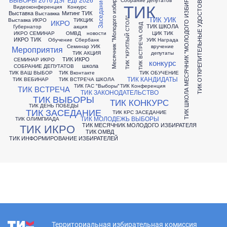
ТИК ОТКРЕПИТЕЛЬНЫЕ УДОСТОВЕРЕНИЯ
ТИК ШКОЛА МЕСЯЧНИК "МОЛОДОГО ИЗБИРАТЕЛЯ"
Месячник "Молодого избирателя"
Заседание ТИК
ТИК
Видеоконференция
Конкурс
Выставка
Митинг ТИК
Выставкка
ТИК УИК
ТИК "КРУГЛЫЙ СТОЛ"
Выставка ИКРО
ТИКЦИК
ИКРО
ТИК ВСТРЕЧА ОВД
ТИК ШКОЛА
Губернатор
акция
ИКРО СЕМИНАР
ОМВД
новости
ЦИК ТИК
ИКРО ТИК
Обучение
Сбербанк
УИК Награда
Семинар УИК
вручение
Мероприятия
ТИК АКЦИЯ
депутаты
ТИК ИКРО
СЕМИНАР ИКРО
конкурс
школа
СОБРАНИЕ ДЕПУТАТОВ
ТИК ВАШ ВЫБОР
ТИК Вконтакте
ТИК ОБУЧЕНИЕ
ТИК КАНДИДАТЫ
ТИК ВЕБИНАР
ТИК ВСТРЕЧА ШКОЛА
ТИК ГАС "Выборы"
ТИК Конференция
ТИК ВСТРЕЧА
ТИК ЗАКОНОДАТЕЛЬСТВО
ТИК ВЫБОРЫ
ТИК КОНКУРС
ТИК ДЕНЬ ПОБЕДЫ
ТИК ЗАСЕДАНИЕ
ТИК КРС ЗАСЕДАНИЕ
ТИК МОЛОДЕЖЬ ВЫБОРЫ
ТИК ОЛИМПИАДА
ТИК МЕСЯЧНИК МОЛОДОГО ИЗБИРАТЕЛЯ
ТИК ИКРО
ТИК ОМВД
ТИК ИНФОРМИРОВАНИЕ ИЗБИРАТЕЛЕЙ
Территориальная избирательная комиссия