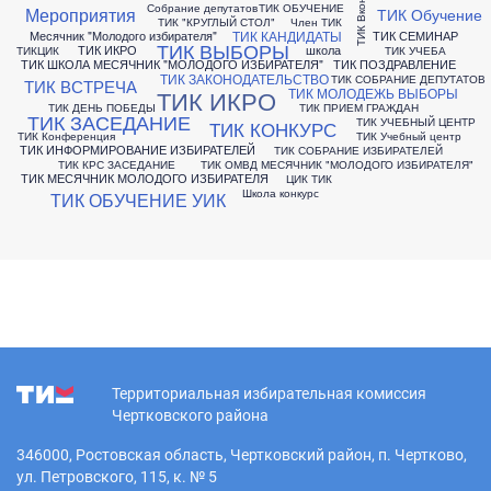
ТИК Вконтакте
Собрание депутатов
ТИК ОБУЧЕНИЕ
Мероприятия
ТИК Обучение
ТИК "КРУГЛЫЙ СТОЛ"
Член ТИК
ТИК КАНДИДАТЫ
Месячник "Молодого избирателя"
ТИК СЕМИНАР
ТИК ВЫБОРЫ
ТИК ИКРО
школа
ТИКЦИК
ТИК УЧЕБА
ТИК ШКОЛА МЕСЯЧНИК "МОЛОДОГО ИЗБИРАТЕЛЯ"
ТИК ПОЗДРАВЛЕНИЕ
ТИК ЗАКОНОДАТЕЛЬСТВО
ТИК СОБРАНИЕ ДЕПУТАТОВ
ТИК ВСТРЕЧА
ТИК МОЛОДЕЖЬ ВЫБОРЫ
ТИК ИКРО
ТИК ДЕНЬ ПОБЕДЫ
ТИК ПРИЕМ ГРАЖДАН
ТИК ЗАСЕДАНИЕ
ТИК УЧЕБНЫЙ ЦЕНТР
ТИК КОНКУРС
ТИК Конференция
ТИК Учебный центр
ТИК ИНФОРМИРОВАНИЕ ИЗБИРАТЕЛЕЙ
ТИК СОБРАНИЕ ИЗБИРАТЕЛЕЙ
ТИК КРС ЗАСЕДАНИЕ
ТИК ОМВД МЕСЯЧНИК "МОЛОДОГО ИЗБИРАТЕЛЯ"
ТИК МЕСЯЧНИК МОЛОДОГО ИЗБИРАТЕЛЯ
ЦИК ТИК
Школа конкурс
ТИК ОБУЧЕНИЕ УИК
Территориальная избирательная комиссия
Чертковского района
346000, Ростовская область, Чертковский район, п. Чертково,
ул. Петровского, 115, к. № 5