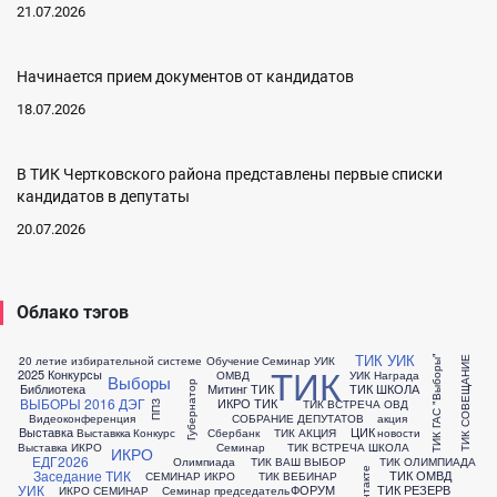
21.07.2026
Начинается прием документов от кандидатов
18.07.2026
В ТИК Чертковского района представлены первые списки
кандидатов в депутаты
20.07.2026
Облако тэгов
ТИК УИК
20 летие избирательной системе
Обучение
Семинар УИК
ТИК ГАС "Выборы"
ТИК СОВЕЩАНИЕ
ТИК
2025 Конкурсы
ОМВД
УИК Награда
Выборы
Губернатор
Библиотека
Митинг ТИК
ТИК ШКОЛА
ВЫБОРЫ 2016
ДЭГ
ИКРО ТИК
ТИК ВСТРЕЧА ОВД
ППЗ
Видеоконференция
СОБРАНИЕ ДЕПУТАТОВ
акция
Выставка
ЦИК
Выставкка
Конкурс
Сбербанк
ТИК АКЦИЯ
новости
Выставка ИКРО
Семинар
ТИК ВСТРЕЧА ШКОЛА
ИКРО
ЕДГ2026
Олимпиада
ТИК ВАШ ВЫБОР
ТИК ОЛИМПИАДА
Заседание ТИК
ТИК ОМВД
СЕМИНАР ИКРО
ТИК ВЕБИНАР
УИК
ФОРУМ
ТИК РЕЗЕРВ
ИКРО СЕМИНАР
Семинар председатель