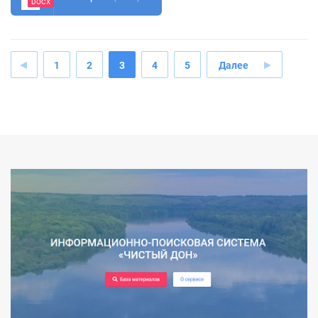
DOCX
1
2
3
4
5
Далее